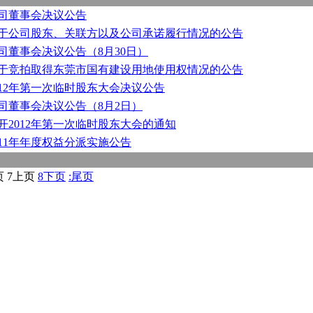
司董事会决议公告
于公司股东、关联方以及公司承诺履行情况的公告
司董事会决议公告（8月30日）
于竞拍取得东莞市国有建设用地使用权情况的公告
012年第一次临时股东大会决议公告
司董事会决议公告（8月2日）
开2012年第一次临时股东大会的通知
011年年度权益分派实施公告
页
7
上页
8
下页
:
尾页