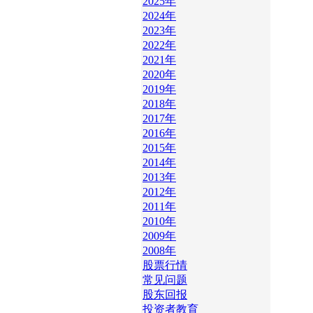
2025年
2024年
2023年
2022年
2021年
2020年
2019年
2018年
2017年
2016年
2015年
2014年
2013年
2012年
2011年
2010年
2009年
2008年
股票行情
常见问题
股东回报
投资者教育