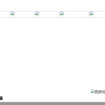
您的位
题