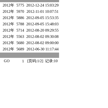
2012年
5775
2012-12-24 15:03:29
2012年
5970
2012-11-01 10:07:51
2012年
5886
2012-09-05 15:53:35
2012年
5788
2012-09-05 15:48:03
2012年
5714
2012-08-20 09:29:55
2012年
5563
2012-08-02 09:30:08
2012年
5680
2012-08-02 09:00:00
2012年
5689
2012-06-30 11:17:44
GO
[页码:1/2] 记录:10