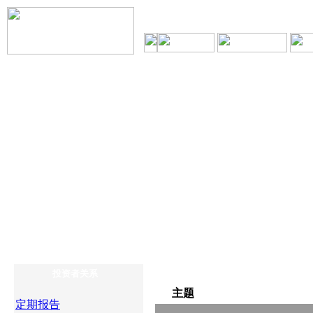
投资者关系
主题
定期报告