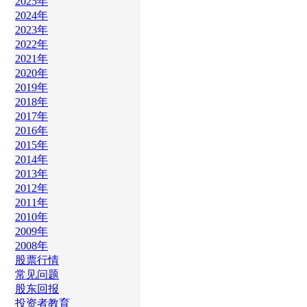
2025年
2024年
2023年
2022年
2021年
2020年
2019年
2018年
2017年
2016年
2015年
2014年
2013年
2012年
2011年
2010年
2009年
2008年
股票行情
常见问题
股东回报
投资者教育