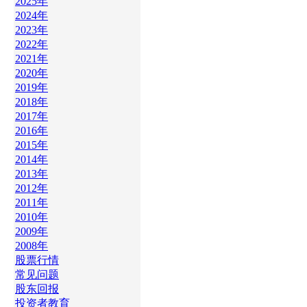
2025年
2024年
2023年
2022年
2021年
2020年
2019年
2018年
2017年
2016年
2015年
2014年
2013年
2012年
2011年
2010年
2009年
2008年
股票行情
常见问题
股东回报
投资者教育