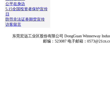
公平在身边
5.15全国投资者保护宣传
日
防范非法证券期货宣传
访客留言
东莞宏远工业区股份有限公司 DongGuan Winnerway Indu
邮编：523087 电子邮箱：0573@21cn.c