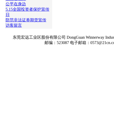
公平在身边
5.15全国投资者保护宣传
日
防范非法证券期货宣传
访客留言
东莞宏远工业区股份有限公司 DongGuan Winnerway Indu
邮编：523087 电子邮箱：0573@21cn.c