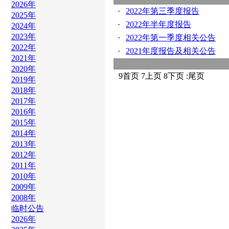
2026年
·
2022年第三季度报告
2025年
·
2022年半年度报告
2024年
2023年
·
2022年第一季度相关公告
2022年
·
2021年度报告及相关公告
2021年
2020年
9
首页
7
上页
8
下页
:
尾页
2019年
2018年
2017年
2016年
2015年
2014年
2013年
2012年
2011年
2010年
2009年
2008年
临时公告
2026年