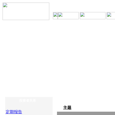
投资者关系
主题
定期报告