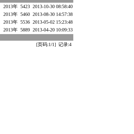
2013年
5423
2013-10-30 08:58:40
2013年
5460
2013-08-30 14:57:38
2013年
5536
2013-05-02 15:23:48
2013年
5889
2013-04-20 10:09:33
[页码:1/1] 记录:4