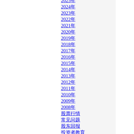
2025年
2024年
2023年
2022年
2021年
2020年
2019年
2018年
2017年
2016年
2015年
2014年
2013年
2012年
2011年
2010年
2009年
2008年
股票行情
常见问题
股东回报
投资者教育