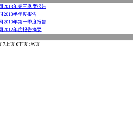
司2013年第三季度报告
司2013半年度报告
司2013年第一季度报告
司2012年度报告摘要
页
7
上页
8
下页
:
尾页