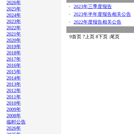
2026年
·
2023年三季度报告
2025年
·
2023年半年度报告相关公告
2024年
2023年
·
2022年度报告相关公告
2022年
2021年
9
首页
7
上页
8
下页
:
尾页
2020年
2019年
2018年
2017年
2016年
2015年
2014年
2013年
2012年
2011年
2010年
2009年
2008年
临时公告
2026年