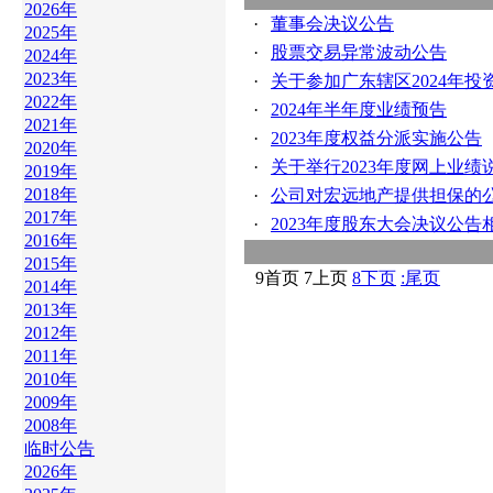
2026年
·
董事会决议公告
2025年
·
股票交易异常波动公告
2024年
2023年
·
关于参加广东辖区2024年
2022年
·
2024年半年度业绩预告
2021年
·
2023年度权益分派实施公告
2020年
·
关于举行2023年度网上业绩
2019年
2018年
·
公司对宏远地产提供担保的
2017年
·
2023年度股东大会决议公告
2016年
2015年
9
首页
7
上页
8
下页
:
尾页
2014年
2013年
2012年
2011年
2010年
2009年
2008年
临时公告
2026年