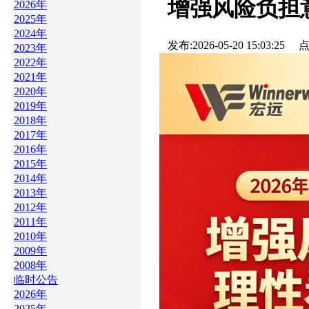
增强风险负担
2026年
2025年
2024年
发布:2026-05-20 15:03:25 
2023年
2022年
2021年
2020年
2019年
2018年
2017年
2016年
2015年
2014年
2013年
2012年
2011年
2010年
2009年
2008年
临时公告
2026年
2025年