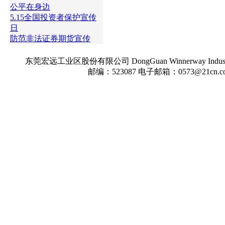
公平在身边
5.15全国投资者保护宣传
日
防范非法证券期货宣传
东莞宏远工业区股份有限公司 DongGuan Winnerway Indu
邮编：523087 电子邮箱：0573@21cn.c