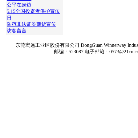
公平在身边
5.15全国投资者保护宣传
日
防范非法证券期货宣传
访客留言
东莞宏远工业区股份有限公司 DongGuan Winnerway Indu
邮编：523087 电子邮箱：0573@21cn.c