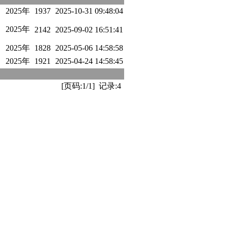
2025年
1937
2025-10-31 09:48:04
2025年
2142
2025-09-02 16:51:41
2025年
1828
2025-05-06 14:58:58
2025年
1921
2025-04-24 14:58:45
[页码:1/1] 记录:4