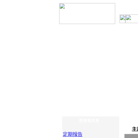
投资者关系
主
定期报告