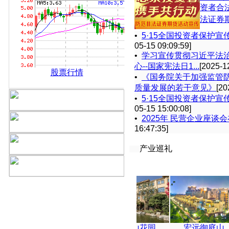
资者合
法证券
•
5·15全国投资者保护宣
05-15 09:09:59]
•
学习宣传贯彻习近平法
心--国家宪法日1...
[2025-1
股票行情
•
《国务院关于加强监管
质量发展的若干意见》
[20
•
5·15全国投资者保护宣
05-15 15:00:08]
•
2025年 民营企业座谈
16:47:35]
产业巡礼
宏远雍雅台
帝庭山花园
宏远御庭山