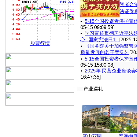
资者合
法证券
•
5·15全国投资者保护宣
05-15 09:09:59]
•
学习宣传贯彻习近平法
心--国家宪法日1...
[2025-1
股票行情
•
《国务院关于加强监管
质量发展的若干意见》
[20
•
5·15全国投资者保护宣
05-15 15:00:08]
•
2025年 民营企业座谈
16:47:35]
产业巡礼
宏远雍雅台
帝庭山花园
宏远御庭